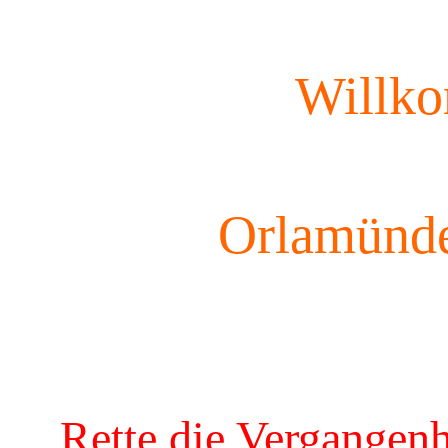
Willk
Orlamünde
Rette die Vergangenh